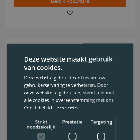
Bekijk vacature
Chauffeur CE met ADR -
Deze website maakt gebruik
afzetcontainers (Forest)
van cookies.
Vous êtes chauffeur CE titulaire de l’ADR et
Deze website gebruikt cookies om uw
gebruikerservaring te verbeteren. Door
le transport en benne amovible vous
onze website te gebruiken, stemt u in met
intéresse ? Découvrez notre offre d’emploi
alle cookies in overeenstemming met ons
dès maintenant !
Cookiebeleid.
Lees verder
Forest
Strikt
Prestatie
Targeting
noodzakelijk
CE
ADR colli, Code 95