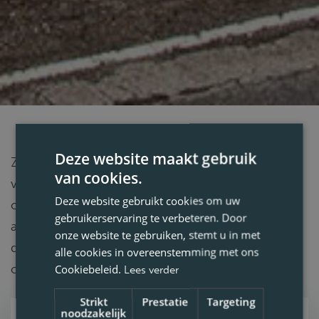
Deze website maakt gebruik
Zoekt u als opdrachtgever of transporteur een
van cookies.
vakbekwame chauffeur? Met behulp van
Deze website gebruikt cookies om uw
onderstaand formulier vraagt u direct een offerte
gebruikerservaring te verbeteren. Door
aan. Als uw aanvraag verstuurd is, neemt de
onze website te gebruiken, stemt u in met
dichtstbijzijnde vestiging zo snel mogelijk contact
alle cookies in overeenstemming met ons
op om uw wensen te bespreken.
Cookiebeleid.
Lees verder
Strikt
Prestatie
Targeting
noodzakelijk
Voornaam
Achternaam
E-mail
Jouw vraag