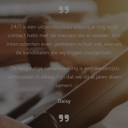
24/7 is een uitzendbureau waarbij je nog ècht
contact hebt met de mensen die er werken. Alle
intercedenten even gedreven in hun vak, evenals
de kandidaten die wij krijgen voorgesteld.
De langdurige samenwerking is een wederzijds
vertrouwen in elkaar. Fijn dat we dit al jaren doen
samen!
Daisy