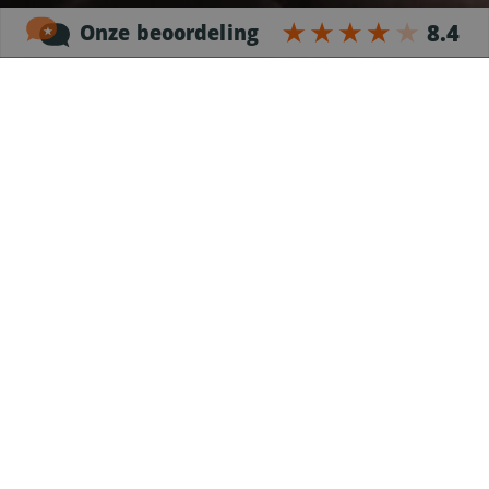
Verder hebben we enkele mensen van hun al
geruime tijd bij ons rijden. Heel erg prettig voor
ons zodat je snel kunt schakelen als er zich
problemen met de planning voordoen je altijd een
oplossing voor handen hebt.
John
Noordersingel 17 – bus 3