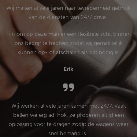
Wij maken al vele jaren naar tevredenheid gebruik
van de diensten van 24/7 drive.
Fijn om op deze manier een flexibele schil binnen
ons bedrijf te hebben zodat wij gemakkelijk
kunnen op- of afschalen als dat nodig is.
Erik
Wij werken al vele jaren samen met 24/7. Vaak
bellen we erg ad-hok, ze proberen altijd een
oplossing voor te dragen zodat de wagens weer
snel bemand is.