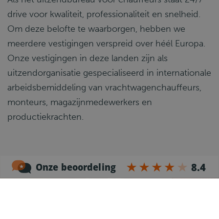
drive voor kwaliteit, professionaliteit en snelheid.
Om deze belofte te waarborgen, hebben we
meerdere vestigingen verspreid over héél Europa.
Onze vestigingen in deze landen zijn als
uitzendorganisatie gespecialiseerd in internationale
arbeidsbemiddeling van vrachtwagenchauffeurs,
monteurs, magazijnmedewerkers en
productiekrachten.
Kun je de vacature die je zoekt
niet vinden?