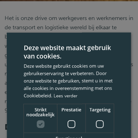
Het is onze drive om werkgevers en werknemers in
de transport en logistieke wereld bij elkaar te
brengen. Dit doen we 24 uur per dag, 7 dagen per
week. Met vestigingen door heel Europa zijn we
Deze website maakt gebruik
van cookies.
gespecialiseerd in de werving, selectie en
uitzending van vakkundige vrachtwagenchauffeurs
Deze website gebruikt cookies om uw
gebruikerservaring te verbeteren. Door
met rijbewijs C/CE. We bieden opleidingstrajecten
onze website te gebruiken, stemt u in met
aan voor de vrachtwagenchauffeurs van morgen
alle cookies in overeenstemming met ons
en we verzorgen ook het verplichte
Cookiebeleid.
Lees verder
nascholingstraject volgens de richtlijnen van Code
Strikt
Prestatie
Targeting
95.
noodzakelijk
Driven by people