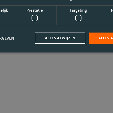
elijk
Prestatie
Targeting
F
ERGEVEN
ALLES AFWIJZEN
ALLES 