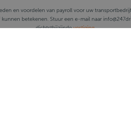
heden en voordelen van payroll voor uw transportbedri
f kunnen betekenen. Stuur een e-mail naar info@247d
dichtstbijzijnde
vestiging
.
Stuur e-mail
Neem contact op