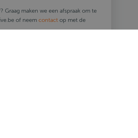
jf? Graag maken we een afspraak om te
rive.be of neem
contact
op met de