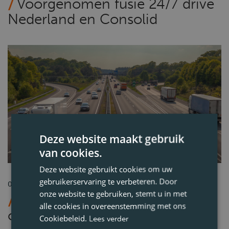
Voorgenomen fusie 24/7 drive
Nederland en Consolid
Deze website maakt gebruik
van cookies.
Blogs
Deel
Deze website gebruikt cookies om uw
gebruikerservaring te verbeteren. Door
08-01-2025
onze website te gebruiken, stemt u in met
Gezonde voeding voor
alle cookies in overeenstemming met ons
onderweg
Cookiebeleid.
Lees verder