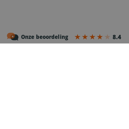
Noordersingel 17 – bus 3
2140 Antwerpen
03-2383952
Erkenningnr. uitzendkantoor VG.2187/U
Voor chauffeurs
Vacatures
339