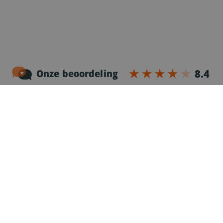
Noordersingel 17 – bus 3
2140 Antwerpen
03-2383952
Erkenningnr. uitzendkantoor VG.2187/U
Voor chauffeurs