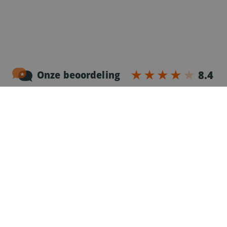
Noordersingel 17 – bus 3
2140 Antwerpen
03-2383952
Erkenningnr. uitzendkantoor VG.2187/U
Voor chauffeurs