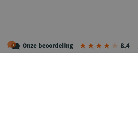
Noordersingel 17 – bus 3
2140 Antwerpen
03-2383952
Erkenningnr. uitzendkantoor VG.2187/U
Voor chauffeurs