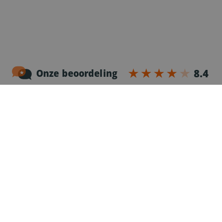
Noordersingel 17 – bus 3
2140 Antwerpen
03-2383952
Erkenningnr. uitzendkantoor VG.2187/U
Voor chauffeurs