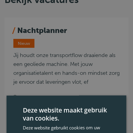
Nachtplanner
Nieuw
Jij houdt onze transportflow draaiende als
een geoliede machine. Met jouw
organisatietalent en hands-on mindset zorg
je ervoor dat leveringen vlot, ef
Oudsbergen
B
Deze website maakt gebruik
0.4. Distributie, 1.3. Admin
van cookies.
Voltijds
Deze website gebruikt cookies om uw