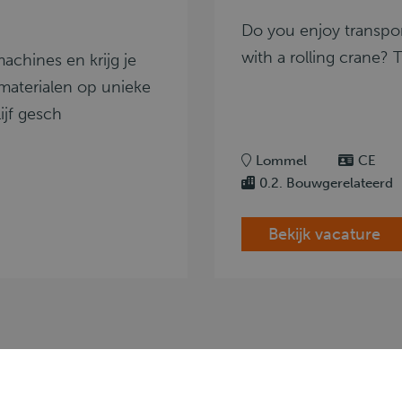
Do you enjoy transpor
with a rolling crane? 
achines en krijg je
materialen op unieke
ijf gesch
Lommel
CE
0.2. Bouwgerelateerd
Bekijk vacature