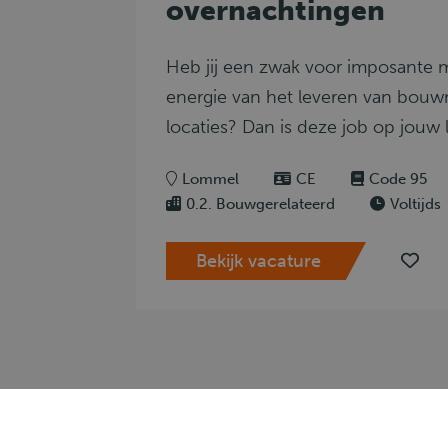
overnachtingen
Heb jij een zwak voor imposante m
energie van het leveren van bouw
locaties? Dan is deze job op jouw l
Lommel
CE
Code 95
0.2. Bouwgerelateerd
Voltijds
Bekijk vacature