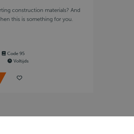
ting construction materials? And
Then this is something for you.
Code 95
Voltijds