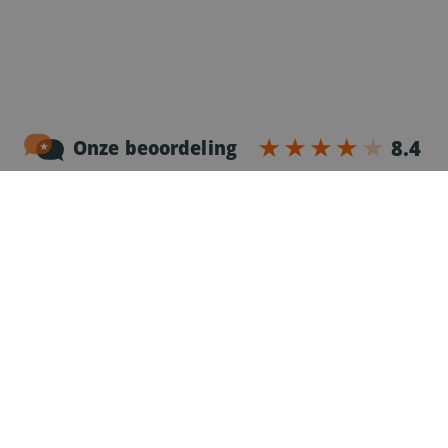
Noordersingel 17 – bus 3
2140 Antwerpen
03-2383952
Erkenningnr. uitzendkantoor VG.2187/U
Voor chauffeurs