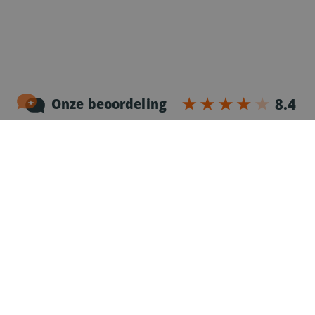
Noordersingel 17 – bus 3
2140 Antwerpen
03-2383952
Erkenningnr. uitzendkantoor VG.2187/U
Voor chauffeurs