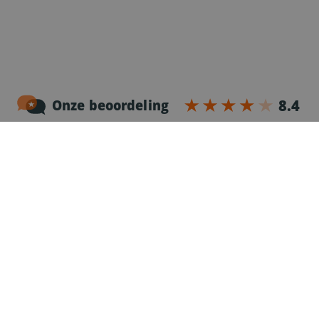
Noordersingel 17 – bus 3
2140 Antwerpen
03-2383952
Erkenningnr. uitzendkantoor VG.2187/U
Voor chauffeurs