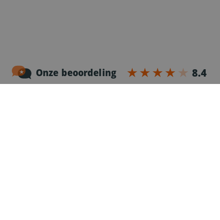
Noordersingel 17 – bus 3
2140 Antwerpen
03-2383952
Erkenningnr. uitzendkantoor VG.2187/U
Voor chauffeurs