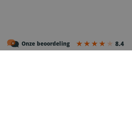
Noordersingel 17 – bus 3
2140 Antwerpen
03-2383952
Erkenningnr. uitzendkantoor VG.2187/U
Voor chauffeurs