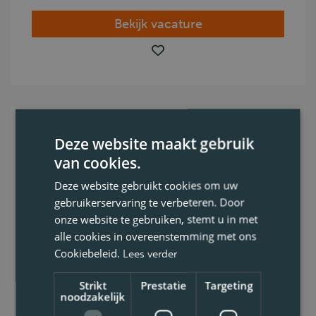
Bekijk vacature
Chauffeur CE
Deze website maakt gebruik
afzetcontainers Evergem
van cookies.
Deze website gebruikt cookies om uw
Ben jij ook zo dol op onze planeet?Wil je
gebruikerservaring te verbeteren. Door
deel uitmaken van een bedrijf waar afval op
onze website te gebruiken, stemt u in met
een hoogwaardige manier verwerkt wordt?
alle cookies in overeenstemming met ons
Cookiebeleid.
Lees verder
Spreekt een bedrijf met
Strikt
Prestatie
Targeting
Evergem
noodzakelijk
CE