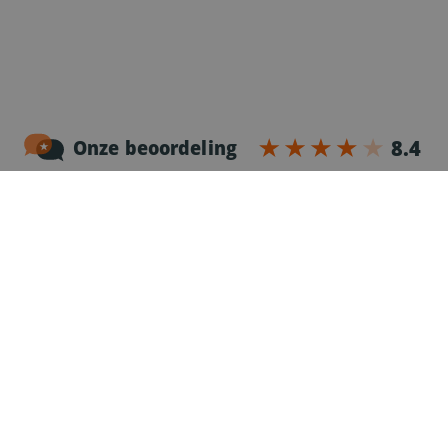
Noordersingel 17 – bus 3
2140 Antwerpen
03-2383952
Erkenningnr. uitzendkantoor VG.2187/U
Voor chauffeurs