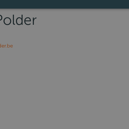
Polder
der.be