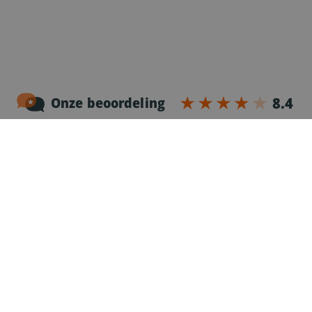
Noordersingel 17 – bus 3
2140 Antwerpen
03-2383952
Erkenningnr. uitzendkantoor VG.2187/U
Voor chauffeurs