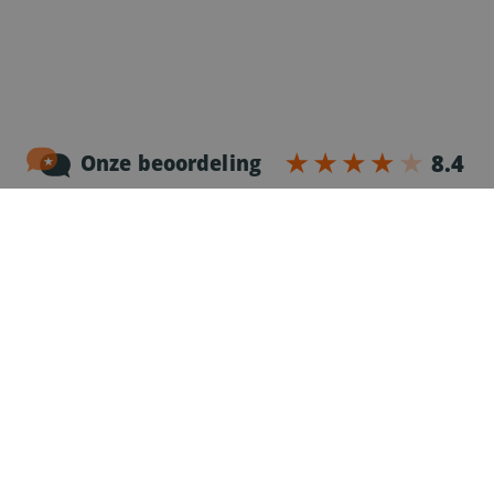
Noordersingel 17 – bus 3
2140 Antwerpen
03-2383952
Erkenningnr. uitzendkantoor VG.2187/U
Voor chauffeurs