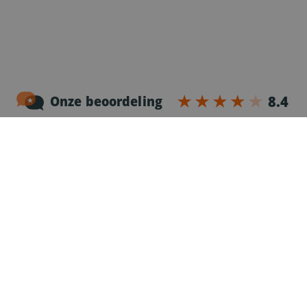
Noordersingel 17 – bus 3
2140 Antwerpen
03-2383952
Erkenningnr. uitzendkantoor VG.2187/U
Voor chauffeurs