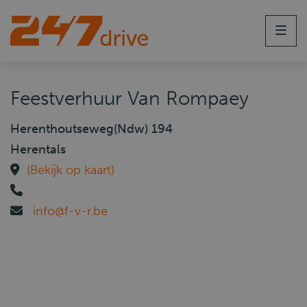
Men
Feestverhuur Van Rompaey
Herenthoutseweg(Ndw) 194
Herentals
(Bekijk op kaart)
info@f-v-r.be