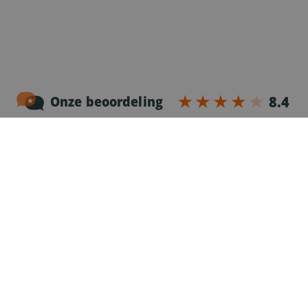
Noordersingel 17 – bus 3
2140 Antwerpen
03-2383952
Erkenningnr. uitzendkantoor VG.2187/U
Voor chauffeurs