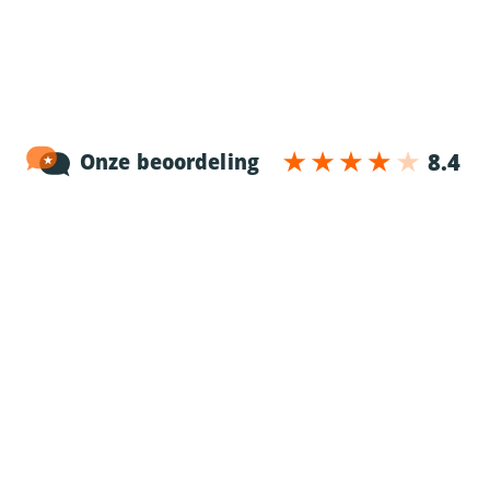
Noordersingel 17 – bus 3
2140 Antwerpen
03-2383952
Erkenningnr. uitzendkantoor VG.2187/U
Voor chauffeurs