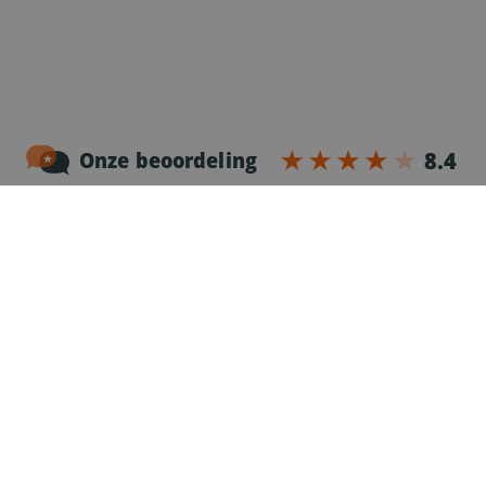
Noordersingel 17 – bus 3
2140 Antwerpen
03-2383952
Erkenningnr. uitzendkantoor VG.2187/U
Voor chauffeurs