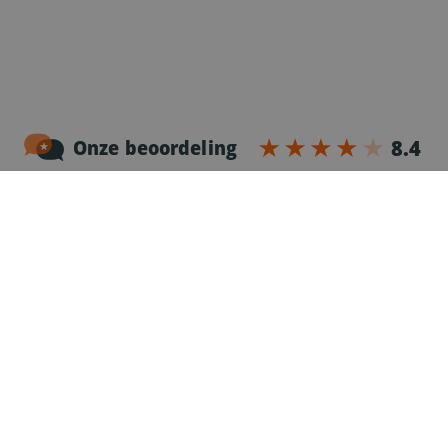
Noordersingel 17 – bus 3
2140 Antwerpen
03-2383952
Erkenningnr. uitzendkantoor VG.2187/U
Voor chauffeurs