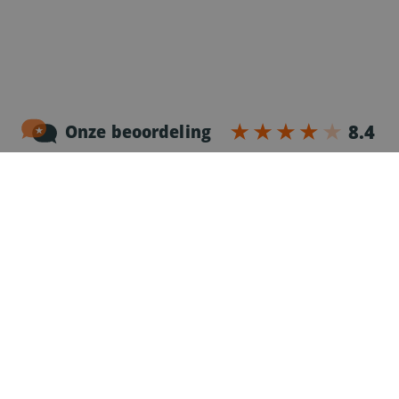
Noordersingel 17 – bus 3
2140 Antwerpen
03-2383952
Erkenningnr. uitzendkantoor VG.2187/U
Voor chauffeurs