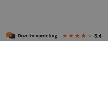
Noordersingel 17 – bus 3
2140 Antwerpen
03-2383952
Erkenningnr. uitzendkantoor VG.2187/U
Voor chauffeurs