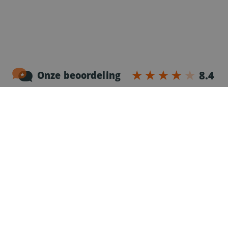
Noordersingel 17 – bus 3
2140 Antwerpen
03-2383952
Erkenningnr. uitzendkantoor VG.2187/U
Voor chauffeurs