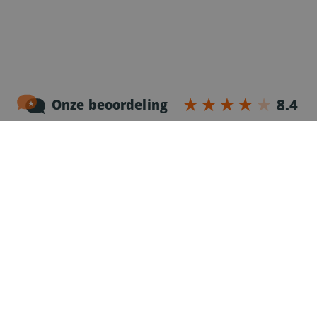
Noordersingel 17 – bus 3
2140 Antwerpen
03-2383952
Erkenningnr. uitzendkantoor VG.2187/U
Voor chauffeurs