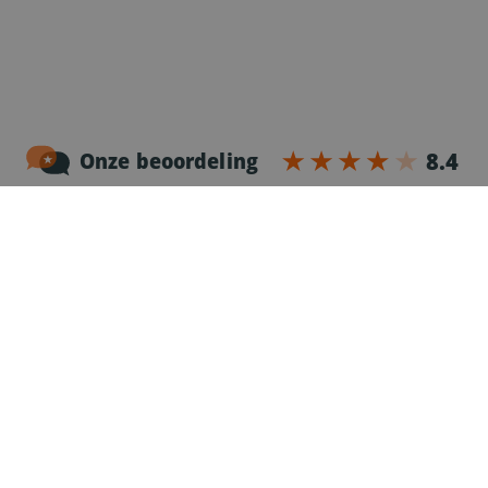
Noordersingel 17 – bus 3
2140 Antwerpen
03-2383952
Erkenningnr. uitzendkantoor VG.2187/U
Voor chauffeurs