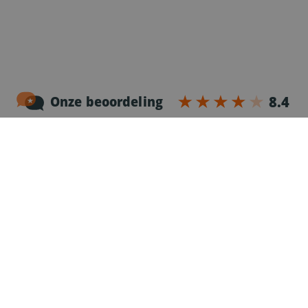
Noordersingel 17 – bus 3
2140 Antwerpen
03-2383952
Erkenningnr. uitzendkantoor VG.2187/U
Voor chauffeurs