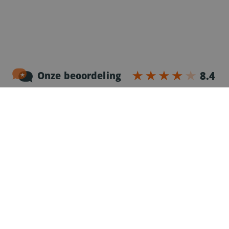
Noordersingel 17 – bus 3
2140 Antwerpen
03-2383952
Erkenningnr. uitzendkantoor VG.2187/U
Voor chauffeurs