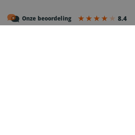
Noordersingel 17 – bus 3
2140 Antwerpen
03-2383952
Erkenningnr. uitzendkantoor VG.2187/U
Voor chauffeurs
Vacatures
337
Flexi-jobs
Sollicitatieprocedure