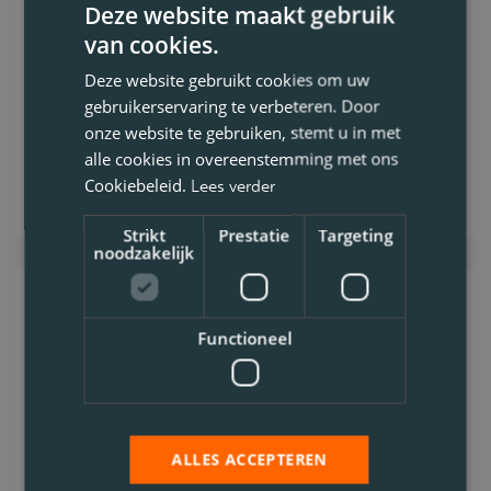
Deze website maakt gebruik
Code 95
van cookies.
0.4. Distributie
Deze website gebruikt cookies om uw
Voltijds
gebruikerservaring te verbeteren. Door
onze website te gebruiken, stemt u in met
Bekijk vacature
alle cookies in overeenstemming met ons
Cookiebeleid.
Lees verder
Strikt
Prestatie
Targeting
noodzakelijk
Chauffeur CE
Functioneel
RECHERCHÉ : Chauffeur CE (Région de
Waregem) Êtes-vous un chauffeur motivé
qui aime mettre la main à la pâte ? Pour
ALLES ACCEPTEREN
notre site de Waregem, nous reche