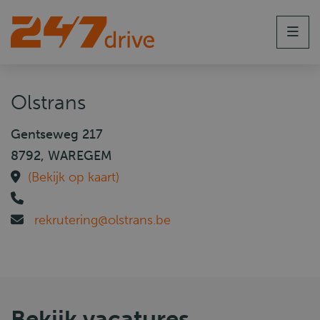
Men
Olstrans
Gentseweg 217
8792, WAREGEM
(Bekijk op kaart)
rekrutering@olstrans.be
Bekijk vacatures