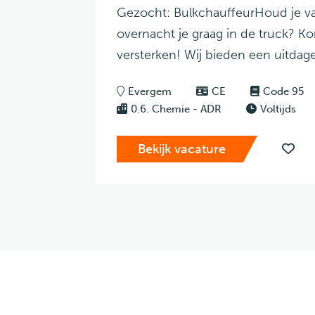
Gezocht: BulkchauffeurHoud je va
overnacht je graag in de truck? 
versterken! Wij bieden een uitdage
Evergem
CE
Code 95
0.6. Chemie - ADR
Voltijds
Bekijk vacature