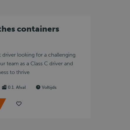
thes containers
t driver looking for a challenging
ur team as a Class C driver and
ness to thrive
0.1. Afval
Voltijds