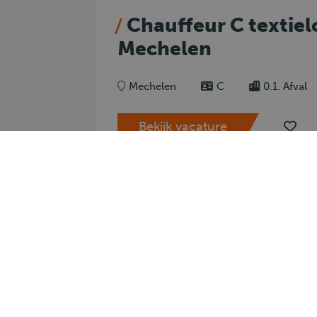
Chauffeur C textiel
Mechelen
Mechelen
C
0.1. Afval
Bekijk vacature
Voor 