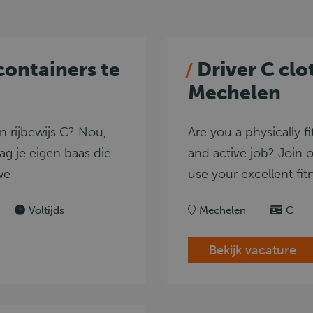
containers te
Driver C clo
Mechelen
n rijbewijs C? Nou,
Are you a physically fi
aag je eigen baas die
and active job? Join o
we
use your excellent fit
Voltijds
Mechelen
C
Bekijk vacature