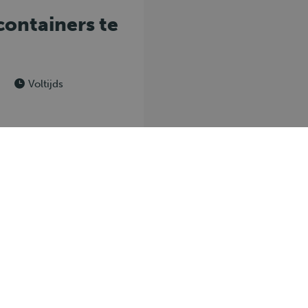
containers te
Voltijds
chauffeurs
Voor werkgevers