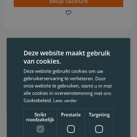
Bekijk vacature
Category CE Driver –
Deze website maakt gebruik
variable work, night shift
van cookies.
Deze website gebruikt cookies om uw
Night work? Varied work? Dock work, but
gebruikerservaring te verbeteren. Door
sometimes also longer drives?Does this
onze website te gebruiken, stemt u in met
appeal to you? Then read on quickly.
alle cookies in overeenstemming met ons
Cookiebeleid.
Lees verder
Antwerpen
Strikt
Prestatie
Targeting
CE
noodzakelijk
Code 95
0.7. Containerstransport