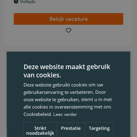
Voltijds
Bekijk vacature
Deze website maakt gebruik
Chauffeur C tank(mazout)
van cookies.
middag
Deze website gebruikt cookies om uw
gebruikerservaring te verbeteren. Door
Ben jij een chauffeur met een hands-on
onze website te gebruiken, stemt u in met
mentaliteit, die energie krijgt van
alle cookies in overeenstemming met ons
klantcontact en graag in beweging blijft?
Cookiebeleid.
Lees verder
Dan zoeken wij jou voor de leveri
Strikt
Prestatie
Targeting
noodzakelijk
Geel