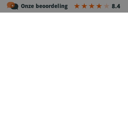
Noordersingel 17 – bus 3
2140 Antwerpen
03-2383952
Erkenningnr. uitzendkantoor VG.2187/U
Voor chauffeurs
Vacatures
341
Flexi-jobs
Sollicitatieprocedure
Opleidingen