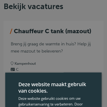
Bekijk vacatures
Chauffeur C tank (mazout)
Breng jij graag de warmte in huis? Help jij
mee mazout te beleveren?
Kampenhout
C
Code 95, ADR tank
0.6. Chemie - ADR
Deze website maakt gebruik
Voltijds
van cookies.
Deze website gebruikt cookies om uw
Bekijk vacature
gebruikerservaring te verbeteren. Door