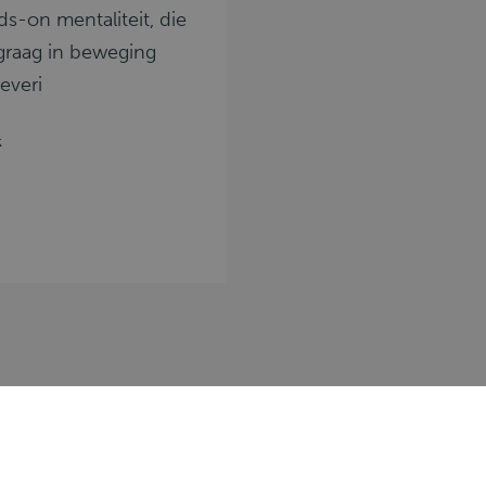
s-on mentaliteit, die
 graag in beweging
everi
k