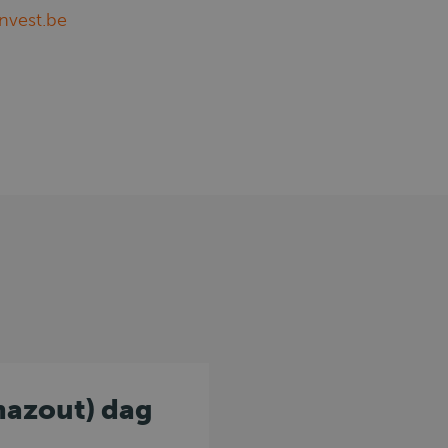
nvest.be
mazout) dag