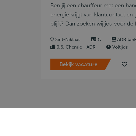
Ben jij een chauffeur met een hand
energie krijgt van klantcontact en
blijft? Dan zoeken wij jou voor de l
Sint-Niklaas
C
ADR tan
0.6. Chemie - ADR
Voltijds
Bekijk vacature