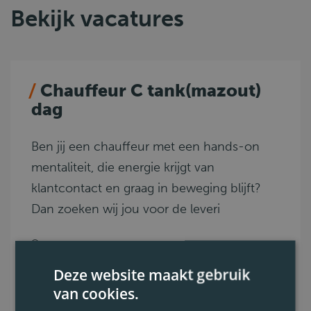
Bekijk vacatures
Chauffeur C tank(mazout)
dag
Ben jij een chauffeur met een hands-on
mentaliteit, die energie krijgt van
klantcontact en graag in beweging blijft?
Dan zoeken wij jou voor de leveri
Dendermonde
C
Deze website maakt gebruik
Code 95, ADR tank
van cookies.
0.6. Chemie - ADR