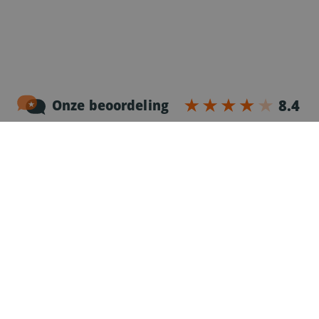
Noordersingel 17 – bus 3
2140 Antwerpen
03-2383952
Erkenningnr. uitzendkantoor VG.2187/U
Voor chauffeurs