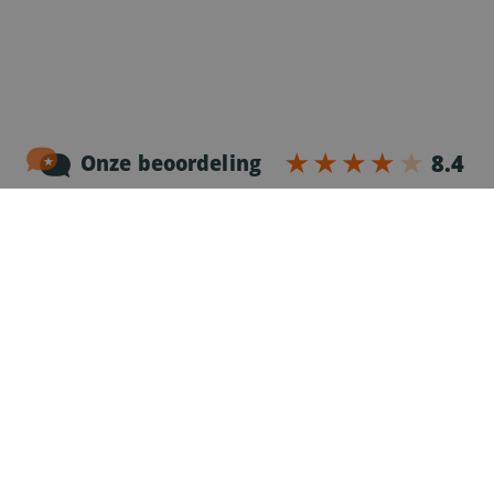
Noordersingel 17 – bus 3
2140 Antwerpen
03-2383952
Erkenningnr. uitzendkantoor VG.2187/U
Voor chauffeurs