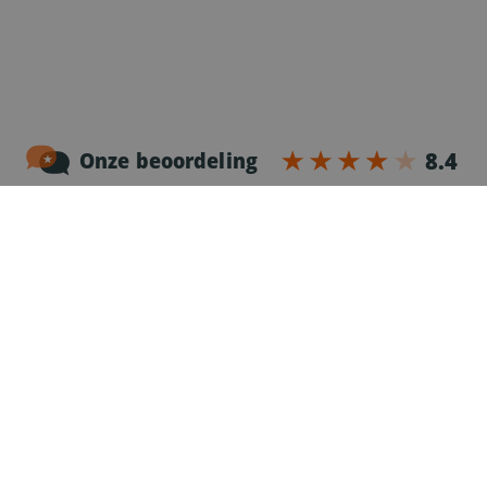
Noordersingel 17 – bus 3
2140 Antwerpen
03-2383952
Erkenningnr. uitzendkantoor VG.2187/U
Voor chauffeurs