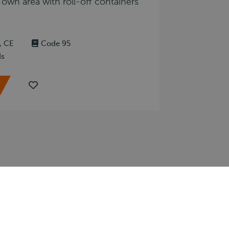
 own area with roll-off containers
, CE
Code 95
ds
Over 24/7 drive