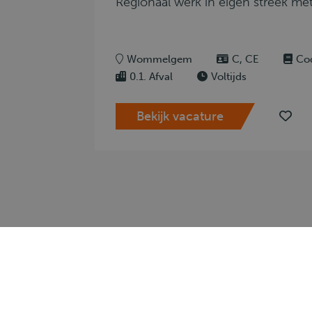
Regionaal werk in eigen streek me
Wommelgem
C, CE
Co
0.1. Afval
Voltijds
Bekijk vacature
Voor 