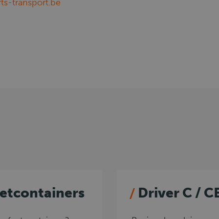
ts-transport.be
zetcontainers
Driver C / C