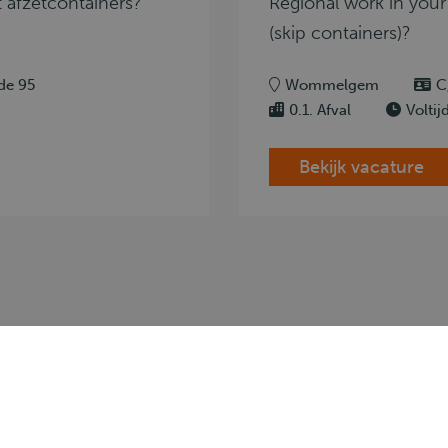
t afzetcontainers?
Regional work in your
(skip containers)?
de 95
Wommelgem
C
0.1. Afval
Voltij
Bekijk vacature
chauffeurs
Voor werkgevers