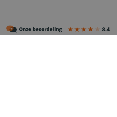
Noordersingel 17 – bus 3
2140 Antwerpen
03-2383952
Erkenningnr. uitzendkantoor VG.2187/U
Voor chauffeurs
Vacatures
343