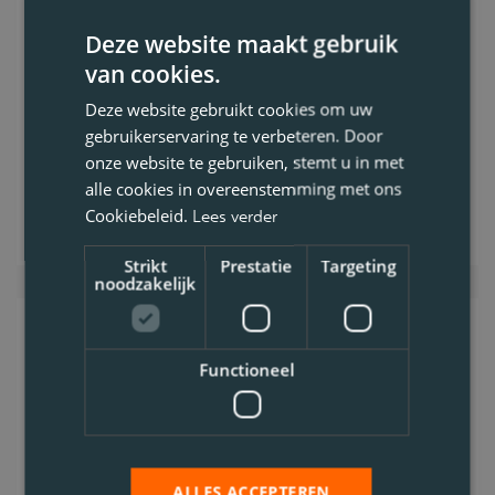
CE
Deze website maakt gebruik
Code 95
van cookies.
0.2. Bouwgerelateerd
Voltijds
Deze website gebruikt cookies om uw
gebruikerservaring te verbeteren. Door
onze website te gebruiken, stemt u in met
Bekijk vacature
alle cookies in overeenstemming met ons
Cookiebeleid.
Lees verder
Strikt
Prestatie
Targeting
noodzakelijk
Chauffeur Camion-Grue
Functioneel
(Permis CE) - Namur
Tu es un pro du volant, tu gères la grue et
tu as le permis CE en poche ? On a le
ALLES ACCEPTEREN