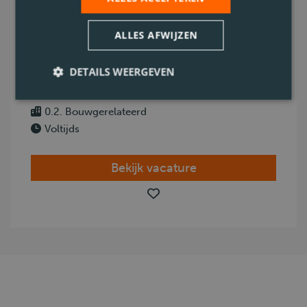
poste parfait pour toi sur un ensemble
tracteur-grue.
ALLES AFWIJZEN
Namur
DETAILS WEERGEVEN
CE
Code 95
0.2. Bouwgerelateerd
Voltijds
Bekijk vacature