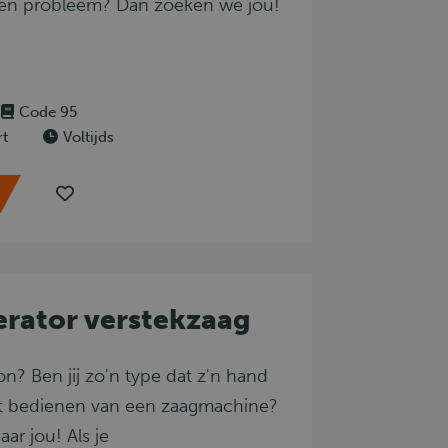
een probleem? Dan zoeken we jou!
Code 95
rt
Voltijds
rator verstekzaag
oon? Ben jij zo'n type dat z'n hand
et bedienen van een zaagmachine?
aar jou! Als je