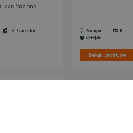
aar een Machine
1.4. Operator
Drongen
B
Voltijds
Bekijk vacature
ossen
ossen? Is hij de