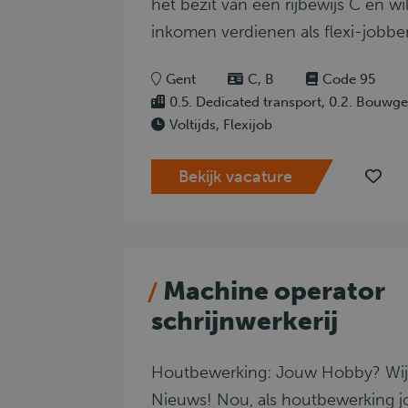
het bezit van een rijbewijs C en wi
inkomen verdienen als flexi-jobbe
Gent
C, B
Code 95
0.5. Dedicated transport, 0.2. Bouwge
Voltijds, Flexijob
Bekijk vacature
Machine operator
schrijnwerkerij
Houtbewerking: Jouw Hobby? Wi
Nieuws! Nou, als houtbewerking j