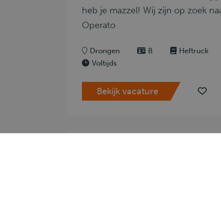
heb je mazzel! Wij zijn op zoek n
Operato
Drongen
B
Heftruck
Voltijds
Bekijk vacature
Medewerker band l
Kan hij ons helpen met laden en l
persoon die wij zoeken?