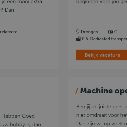
l je een mooi extra
beginnen voor jou g
r? Dan
relateerd
Drongen
C
0.5. Dedicated transpo
Bekijk vacature
Machine ope
Ben jij de juiste pers
niet omdraait voor h
j Hebben Goed
Dan zijn wij op zoek n
ouw hobby is, dan