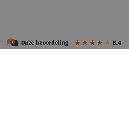
Noordersingel 17 – bus 3
2140 Antwerpen
03-2383952
Erkenningnr. uitzendkantoor VG.2187/U
Voor chauffeurs