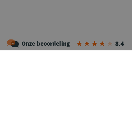
Noordersingel 17 – bus 3
2140 Antwerpen
03-2383952
Erkenningnr. uitzendkantoor VG.2187/U
Voor chauffeurs