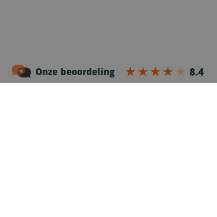
Noordersingel 17 – bus 3
2140 Antwerpen
03-2383952
Erkenningnr. uitzendkantoor VG.2187/U
Voor chauffeurs